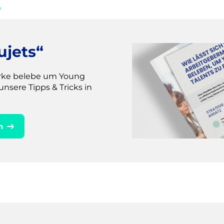
ujets“
arke belebe um Young
unsere Tipps & Tricks in
n