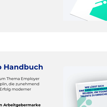
o Handbuch
zum Thema Employer
ziplin, die zunehmend
 Erfolg moderner
en Arbeitgebermarke