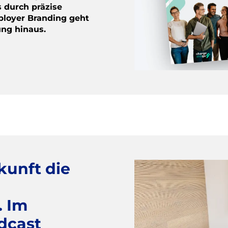
s durch präzise
ployer Branding geht
ung hinaus.
kunft die
. Im
dcast